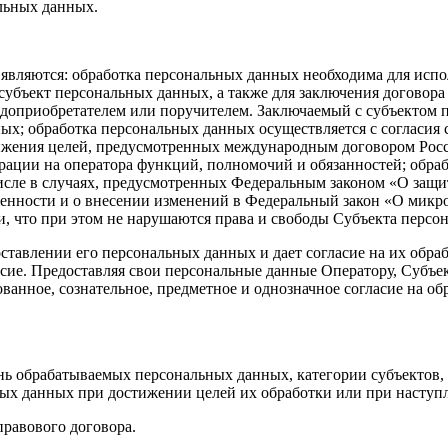
альных данных.
являются: обработка персональных данных необходима для испол
субъект персональных данных, а также для заключения договора
одоприобретателем или поручителем. Заключаемый с субъектом 
х; обработка персональных данных осуществляется с согласия 
ижения целей, предусмотренных международным договором Росс
ации на оператора функций, полномочий и обязанностей; обра
 числе в случаях, предусмотренных Федеральным законом «О защи
женности и о внесении изменений в Федеральный закон «О мик
, что при этом не нарушаются права и свободы Субъекта персо
тавлении его персональных данных и дает согласие на их обрабо
сие. Предоставляя свои персональные данные Оператору, Субъе
ванное, сознательное, предметное и однозначное согласие на о
ень обрабатываемых персональных данных, категории субъектов
ных данных при достижении целей их обработки или при насту
правового договора.