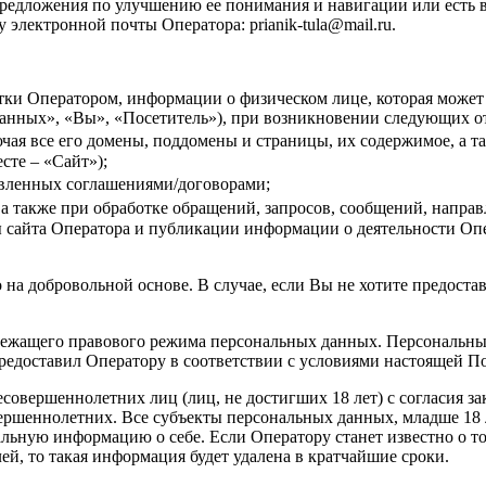
е предложения по улучшению ее понимания и навигации или есть
электронной почты Оператора: prianik-tula@mail.ru.
отки Оператором, информации о физическом лице, которая может
х данных», «Вы», «Посетитель»), при возникновении следующих
включая все его домены, поддомены и страницы, их содержимое, а
сте – «Сайт»);
овленных соглашениями/договорами;
 а также при обработке обращений, запросов, сообщений, напр
оты сайта Оператора и публикации информации о деятельности 
на добровольной основе. В случае, если Вы не хотите предоста
длежащего правового режима персональных данных. Персональны
предоставил Оператору в соответствии с условиями настоящей П
совершеннолетних лиц (лиц, не достигших 18 лет) с согласия за
ершеннолетних. Все субъекты персональных данных, младше 18 л
альную информацию о себе. Если Оператору станет известно о т
ей, то такая информация будет удалена в кратчайшие сроки.